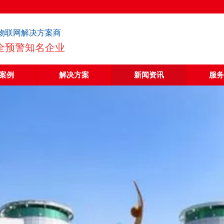
物联网解决方案商
全预警知名企业
案例
解决方案
新闻资讯
服务