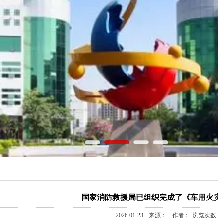
国家消防救援局已组织完成了《车用火
2026-01-23 来源： 作者： 浏览次数：