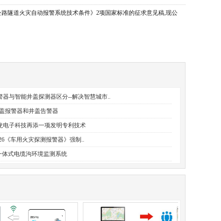
路隧道火灾自动报警系统技术条件》2项国家标准的征求意见稿,现公
器与智能井盖探测器区分--解决智慧城市..
井盖报警器和井盖告警器
龙电子科技再添一项发明专利技术
-2026《车用火灾探测报警器》强制..
”一体式电缆沟环境监测系统