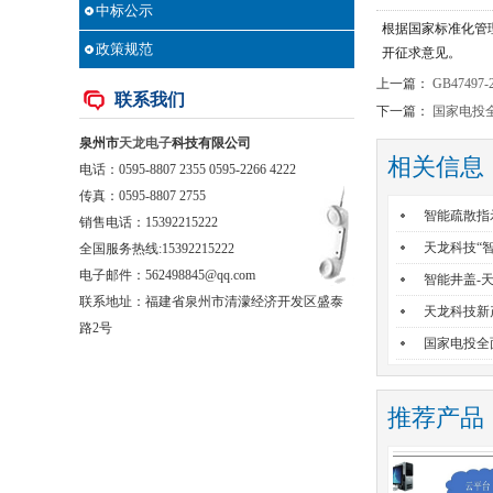
中标公示
根据国家标准化管
政策规范
开征求意见。
上一篇：
GB474
联系我们
下一篇：
国家电投
泉州市
天龙电子
科技有限公司
相关信息
电话：0595-8807 2355 0595-2266 4222
传真：0595-8807 2755
智能疏散指
销售电话：
15392215222
天龙科技“
全国服务热线:15392215222
电子邮件：562498845@qq.com
智能井盖-
联系地址：福建省泉州市清濛经济开发区盛泰
天龙科技新产品
路2号
国家电投全
推荐产品