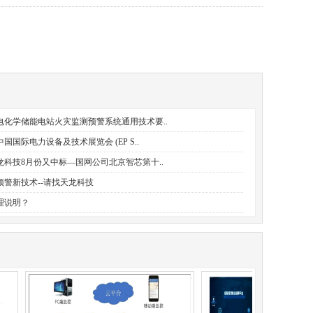
电化学储能电站火灾监测预警系统通用技术要..
国国际电力设备及技术展览会 (EP S..
龙科技8月份又中标—国网公司北京智芯第十..
预警新技术--请找天龙科技
理说明？