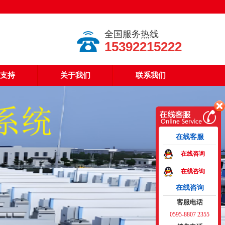
全国服务热线
15392215222
支持
关于我们
联系我们
在线客服
在线咨询
在线咨询
在线咨询
客服电话
0595-8807 2355