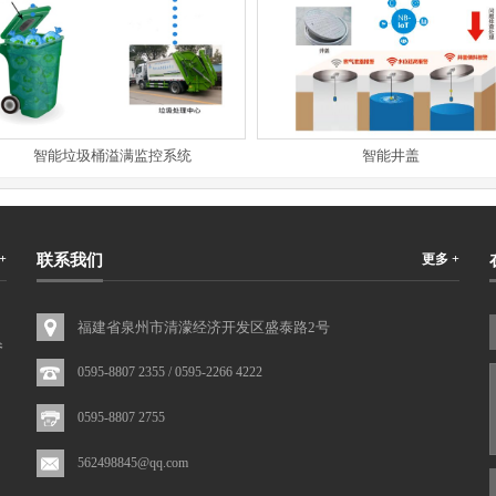
智能垃圾桶溢满监控系统
智能井盖
+
联系我们
更多 +
福建省泉州市清濛经济开发区盛泰路2号
参
0595-8807 2355 / 0595-2266 4222
0595-8807 2755
562498845@qq.com